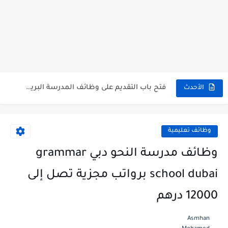
وظائف شاغرة في مدرسة المعارف دبي للوافدين والمقيمين
وظائف مدرسة الابداع البريطانية أبو ظبي للوافدين والمقيمين برواتب مجزية
وظائف مدرسة الديرة الدولية deira international school careers كافة التخصصات...
وظائف مدرسة جيمس فاوندرز بالإمارات العربية المتحدة برواتب مجزية
فتح باب التقديم على وظائف المدرسة البريطانية العالمية British International...
الأحدث
برواتب مجزية وظائف مدرسة دبي البريطانية للوافدين والمقيمين
وظائف تعليمية
وظائف مدرسة النحو دبي grammar
school dubai برواتب مجزية تصل إلى
12000 درهم
Asmhan