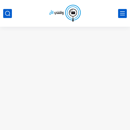
دليل وظائف مدرسة ليوا الدولية الخاصة لكافة التخصصات برواتب مجزية
وظائف افضل مدارس ابوظبي مدرسة ديونز الدولية برواتب مجزية لكافة...
وظائف مدرسة المواكب الخوانيج بالإمارات العربية المتحدة للوافدين والمقيمين
وظائف المدرسه الاماراتيه الأمريكية الخاصة لكافة التخصصات برواتب مجزية