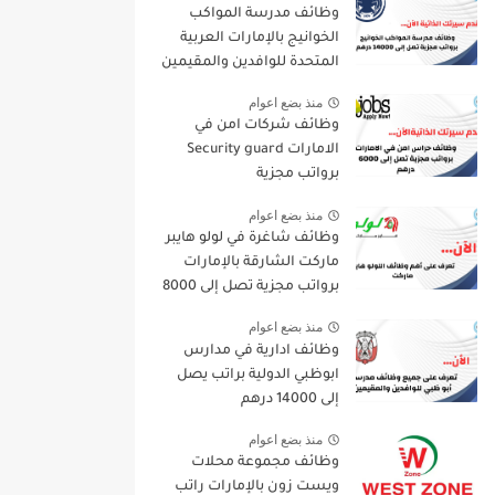
وظائف مدرسة المواكب
الخوانيج بالإمارات العربية
المتحدة للوافدين والمقيمين
منذ بضع اعوام
وظائف شركات امن في
الامارات Security guard
برواتب مجزية
منذ بضع اعوام
وظائف شاغرة في لولو هايبر
ماركت الشارقة بالإمارات
برواتب مجزية تصل إلى 8000
درهم
منذ بضع اعوام
وظائف ادارية في مدارس
ابوظبي الدولية براتب يصل
إلى 14000 درهم
منذ بضع اعوام
وظائف مجموعة محلات
ويست زون بالإمارات راتب