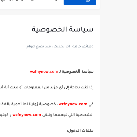
وظائف مدرسة المواكب الخوانيج
وظائف المدرسه الاماراتيه الأ
وظائف شاغرة في مدرسة المعا
سياسة الخصوصية
وظائف مدرسة الابداع البريطان
وظائف خالية
اخر تحديث :
منذ بضع اعوام
وظائف مدرسة الديرة الدولية deira international school careers كافة التخصصات...
وظائف مدرسة جيمس فاوندرز با
سياسة الخصوصية
لـ
.com
wzfnynow
فتح باب التقديم على وظائف المدرسة البريطا
برواتب مجزية وظائف مدرسة دب
إذا كنت بحاجة إلى أي مزيد من المعلومات أو لديك أية 
في
.com
wzfnynow
، خصوصية زوارنا لها أهمية بالغة 
الشخصية التي تجمعها وتلقى
.com
wzfnynow
و كيفية
ملفات الدخول: