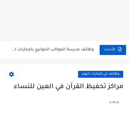
دليل وظائف مدرسة ليوا الدولية الخاصة لكافة التخصصات برواتب مجزية
وظائف افضل مدارس ابوظبي مدرسة ديونز الدولية برواتب مجزية لكافة...
وظائف مدرسة المواكب الخوانيج بالإمارات العربية المتحدة للوافدين والمقيمين
الأحدث
وظائف المدرسه الاماراتيه الأمريكية الخاصة لكافة التخصصات برواتب مجزية
وظائف شاغرة في مدرسة المعارف دبي للوافدين والمقيمين
وظائف في الإمارات اليوم
وظائف مدرسة الابداع البريطانية أبو ظبي للوافدين والمقيمين برواتب مجزية
مراكز تحفيظ القرآن في العين للنساء
وظائف مدرسة الديرة الدولية deira international school careers كافة التخصصات...
s.m.a
وظائف مدرسة جيمس فاوندرز بالإمارات العربية المتحدة برواتب مجزية
فتح باب التقديم على وظائف المدرسة البريطانية العالمية British International...