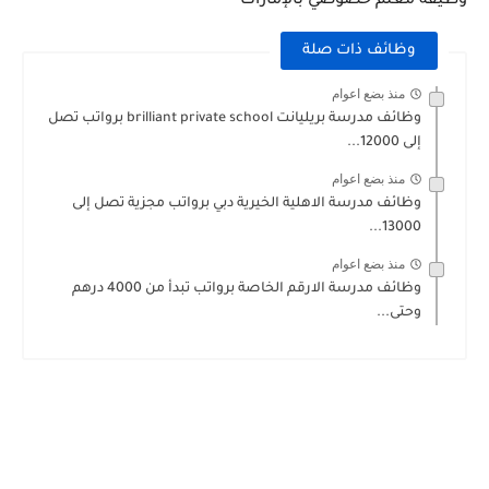
وظيفة معلم خصوصي بالإمارات 
وظائف ذات صلة
منذ بضع اعوام
وظائف مدرسة بريليانت brilliant private school برواتب تصل
إلى 12000...
منذ بضع اعوام
وظائف مدرسة الاهلية الخيرية دبي برواتب مجزية تصل إلى
13000...
منذ بضع اعوام
وظائف مدرسة الارقم الخاصة برواتب تبدأ من 4000 درهم
وحتى...