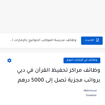
دليل وظائف مدرسة ليوا الدولية الخاصة لكافة التخصصات برواتب مجزية
وظائف افضل مدارس ابوظبي مدرسة ديونز الدولية برواتب مجزية لكافة...
وظائف مدرسة المواكب الخوانيج بالإمارات العربية المتحدة للوافدين والمقيمين
الأحدث
وظائف المدرسه الاماراتيه الأمريكية الخاصة لكافة التخصصات برواتب مجزية
وظائف شاغرة في مدرسة المعارف دبي للوافدين والمقيمين
وظائف في الإمارات اليوم
وظائف مدرسة الابداع البريطانية أبو ظبي للوافدين والمقيمين برواتب مجزية
وظائف مراكز تحفيظ القرآن في دبي
وظائف مدرسة الديرة الدولية deira international school careers كافة التخصصات...
برواتب مجزية تصل إلى 5000 درهم
وظائف مدرسة جيمس فاوندرز بالإمارات العربية المتحدة برواتب مجزية
Mahmoud
Shawkat
فتح باب التقديم على وظائف المدرسة البريطانية العالمية British International...